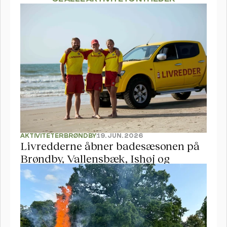
AKTIVITETER
BRØNDBY
19. JUN. 2026
Livredderne åbner badesæsonen på 
Brøndby, Vallensbæk, Ishøj og 
Hundige Strand 