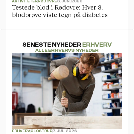
AKTIVITETER
RØDOVRE
8. JUN. 2026
Testede blod i Rødovre: Hver 8. 
blodprøve viste tegn på diabetes 
SENESTE NYHEDER 
ERHVERV
ALLE ERHVERVS NYHEDER
ERHVERV
GLOSTRUP
7. JUL. 2026