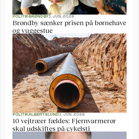
POLITIK
BRØNDBY
1. JUN. 2026
Brøndby sænker prisen på børnehave 
og vuggestue
POLITIK
ALBERTSLUND
1. JUN. 2026
10 vejtræer fældes: Fjernvarmerør 
skal udskiftes på cykelsti