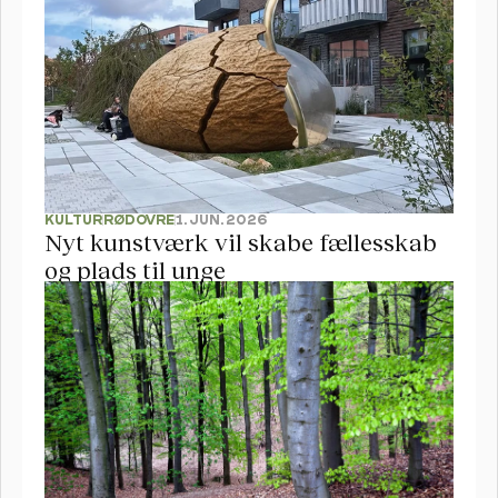
KULTUR
RØDOVRE
1. JUN. 2026
Nyt kunstværk vil skabe fællesskab 
og plads til unge