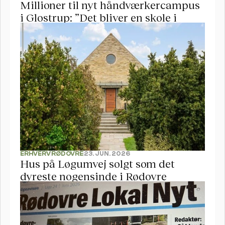
Millioner til nyt håndværkercampus 
i Glostrup: ”Det bliver en skole i 
verdensklasse”
ERHVERV
RØDOVRE
23. JUN. 2026
Hus på Løgumvej solgt som det 
dyreste nogensinde i Rødovre