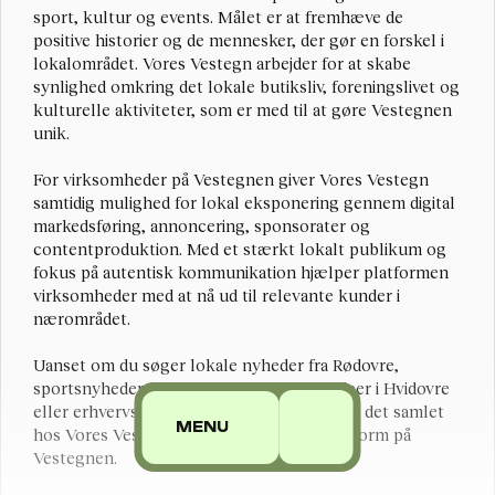
sport, kultur og events. Målet er at fremhæve de 
positive historier og de mennesker, der gør en forskel i 
lokalområdet. Vores Vestegn arbejder for at skabe 
synlighed omkring det lokale butiksliv, foreningslivet og 
kulturelle aktiviteter, som er med til at gøre Vestegnen 
unik.
For virksomheder på Vestegnen giver Vores Vestegn 
samtidig mulighed for lokal eksponering gennem digital 
markedsføring, annoncering, sponsorater og 
contentproduktion. Med et stærkt lokalt publikum og 
fokus på autentisk kommunikation hjælper platformen 
virksomheder med at nå ud til relevante kunder i 
nærområdet.
Uanset om du søger lokale nyheder fra Rødovre, 
sportsnyheder fra Brøndby, kulturoplevelser i Hvidovre 
eller erhvervsnyt fra Albertslund, finder du det samlet 
MENU
hos Vores Vestegn – din lokale nyhedsplatform på 
Vestegnen.