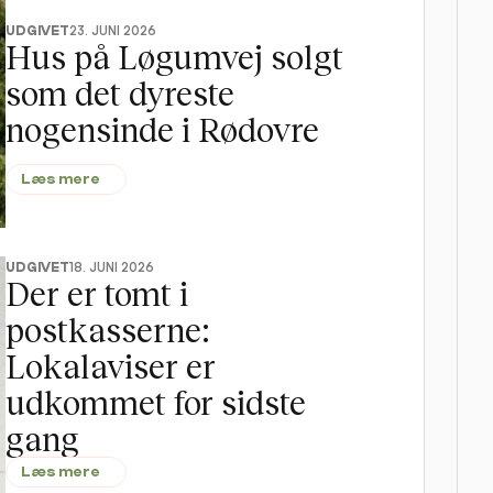
UDGIVET
23. JUNI 2026
Hus på Løgumvej solgt 
som det dyreste 
nogensinde i Rødovre
Læs mere
UDGIVET
18. JUNI 2026
Der er tomt i 
postkasserne: 
Lokalaviser er 
udkommet for sidste 
gang
Læs mere