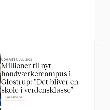
UDGIVET
7. JULI 2026
Millioner til nyt 
håndværkercampus i 
Glostrup: ”Det bliver en 
skole i verdensklasse”
Læs mere