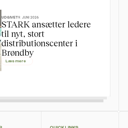
UDGIVET
9. JUNI 2026
STARK ansætter ledere 
til nyt, stort 
distributionscenter i 
Brøndby
Læs mere
R
QUICK LINKS