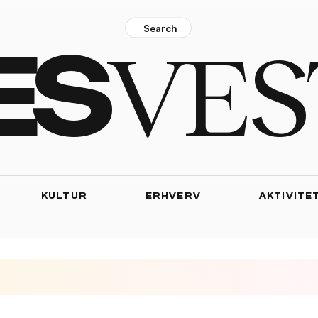
Search
VES
ES
KULTUR
ERHVERV
AKTIVITE
d Rundt sluttede i Rødovre 
Belgisk vinder hyldede Postnord