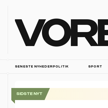
VOR
SENESTE NYHEDER
POLITIK
SPORT
SIDSTE NYT
Se billederne: Folkefest, da Postnor