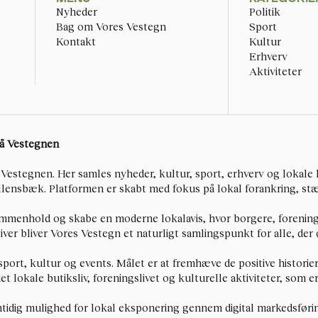
Nyheder
Politik
Bag om Vores Vestegn
Sport
Kontakt
Kultur
Erhverv
Aktiviteter
på Vestegnen
Vestegnen. Her samles nyheder, kultur, sport, erhverv og lokale h
llensbæk. Platformen er skabt med fokus på lokal forankring, stær
ammenhold og skabe en moderne lokalavis, hvor borgere, forenin
tiver bliver Vores Vestegn et naturligt samlingspunkt for alle, de
 sport, kultur og events. Målet er at fremhæve de positive historie
 lokale butiksliv, foreningslivet og kulturelle aktiviteter, som e
idig mulighed for lokal eksponering gennem digital markedsføri