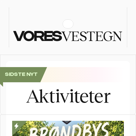
VESTEGN
VORES
SIDSTE NYT
Brøndbys Længste Bord: Kom til fællesspisning i Brø
Aktiviteter