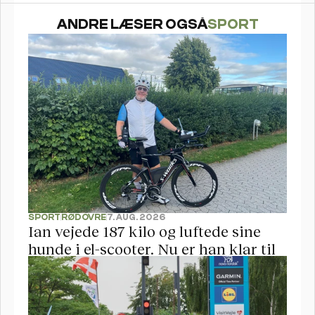
ANDRE LÆSER OGSÅ
SPORT
SPORT
RØDOVRE
7. AUG. 2026
Ian vejede 187 kilo og luftede sine 
hunde i el-scooter. Nu er han klar til 
sin første Ironman