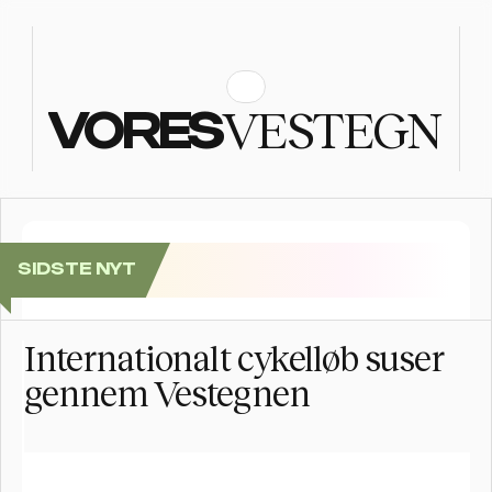
VESTEGN
VORES
SIDSTE NYT
Brøndbys Længste Bord: Kom til fællesspisning i Brø
Internationalt cykelløb suser 
gennem Vestegnen