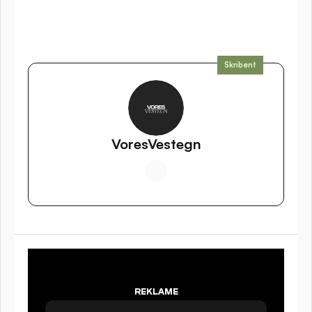
Skribent
VoresVestegn
IV SYNLIG
PÅ 
REKLAME