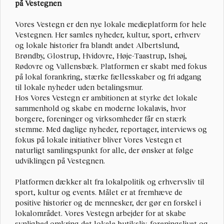
på Vestegnen
Vores Vestegn
 er den nye lokale medieplatform for hele 
Vestegnen. Her samles nyheder, kultur, sport, erhverv 
og lokale historier fra blandt andet Albertslund, 
Brøndby, Glostrup, Hvidovre, Høje-Taastrup, Ishøj, 
Rødovre og Vallensbæk. Platformen er skabt med fokus 
på lokal forankring, stærke fællesskaber og fri adgang 
til lokale nyheder uden betalingsmur.
Hos Vores Vestegn er ambitionen at styrke det lokale 
sammenhold og skabe en moderne lokalavis, hvor 
borgere, foreninger og virksomheder får en stærk 
stemme. Med daglige nyheder, reportager, interviews og 
fokus på lokale initiativer bliver Vores Vestegn et 
naturligt samlingspunkt for alle, der ønsker at følge 
udviklingen på Vestegnen.
Platformen dækker alt fra lokalpolitik og erhvervsliv til 
sport, kultur og events. Målet er at fremhæve de 
positive historier og de mennesker, der gør en forskel i 
lokalområdet. Vores Vestegn arbejder for at skabe 
synlighed omkring det lokale butiksliv, foreningslivet og 