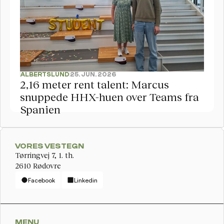
ALBERTSLUND
25. JUN. 2026
2,16 meter rent talent: Marcus 
snuppede HHX-huen over Teams fra 
Spanien
VORES VESTEGN
Tørringvej 7, 1. th. 
2610 Rødovre
Facebook
Linkedin
MENU