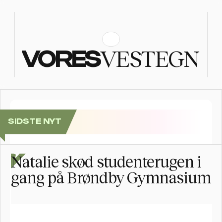
VESTEGN
VORES
SIDSTE NYT
Se billederne: Folkefest, da Postnord Rundt sluttede i
Natalie skød studenterugen i 
gang på Brøndby Gymnasium