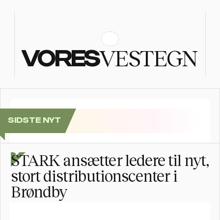
VESTEGN
VORES
SIDSTE NYT
Se billederne: Folkefest, da Postnord Rundt sluttede i
STARK ansætter ledere til nyt, 
stort distributionscenter i 
Brøndby