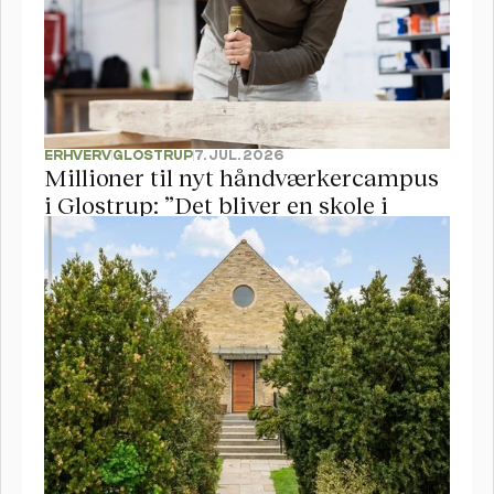
ERHVERV
GLOSTRUP
7. JUL. 2026
Millioner til nyt håndværkercampus 
i Glostrup: ”Det bliver en skole i 
verdensklasse”