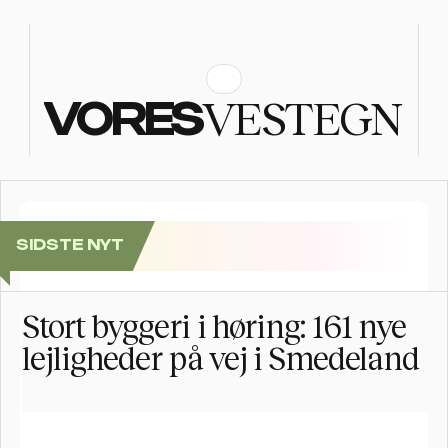
VESTEGN
VORES
SIDSTE NYT
Brøndbys Længste Bord: Kom til fællesspisning i Brø
Stort byggeri i høring: 161 nye 
lejligheder på vej i Smedeland 