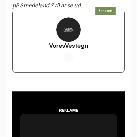
på Smedeland 7 til at se ud. 
Skribent
VoresVestegn
IV SYNLIG
PÅ 
REKLAME
VORES