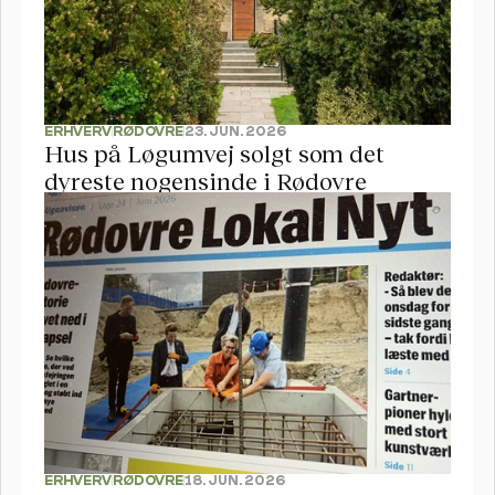
ERHVERV
RØDOVRE
23. JUN. 2026
Hus på Løgumvej solgt som det 
dyreste nogensinde i Rødovre
ERHVERV
RØDOVRE
18. JUN. 2026