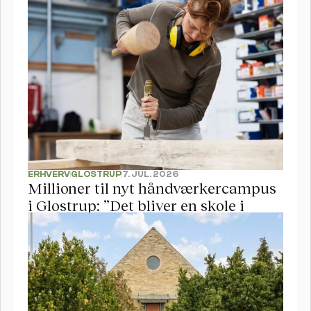
ERHVERV
GLOSTRUP
7. JUL. 2026
Millioner til nyt håndværkercampus 
i Glostrup: ”Det bliver en skole i 
verdensklasse”