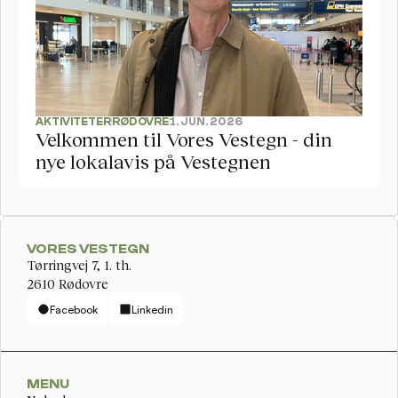
AKTIVITETER
RØDOVRE
1. JUN. 2026
Velkommen til Vores Vestegn - din 
nye lokalavis på Vestegnen
VORES VESTEGN
Tørringvej 7, 1. th. 
2610 Rødovre
Facebook
Linkedin
MENU