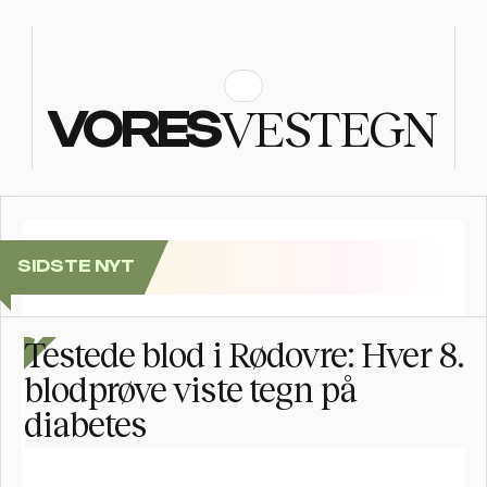
VESTEGN
VORES
SIDSTE NYT
Se billederne: Folkefest, da Postnord Rundt sluttede i
Testede blod i Rødovre: Hver 8. 
blodprøve viste tegn på 
diabetes 