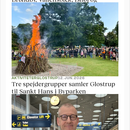
Hundige Strand 
AKTIVITETER
GLOSTRUP
12. JUN. 2026
Tre spejdergrupper samler Glostrup 
til Sankt Hans i Byparken