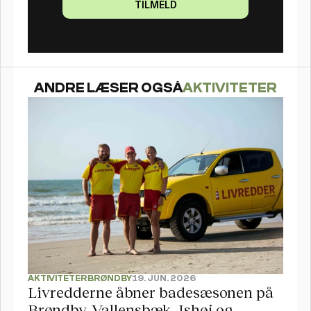
TILMELD
ANDRE LÆSER OGSÅ
AKTIVITETER
AKTIVITETER
BRØNDBY
19. JUN. 2026
Livredderne åbner badesæsonen på 
Brøndby, Vallensbæk, Ishøj og 