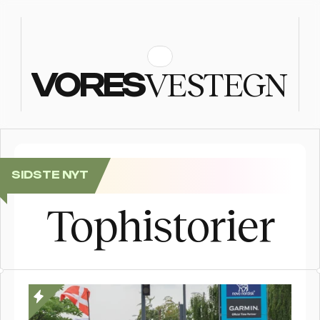
VESTEGN
VORES
SIDSTE NYT
Se billederne: Folkefest, da Postnord Rundt sluttede i
Tophistorier