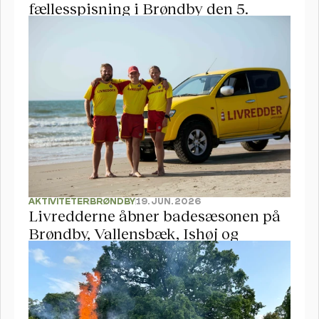
fællesspisning i Brøndby den 5. 
september
AKTIVITETER
BRØNDBY
19. JUN. 2026
Livredderne åbner badesæsonen på 
Brøndby, Vallensbæk, Ishøj og 
Hundige Strand 