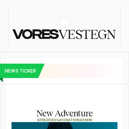
VESTEGN
VORES
NEWS TICKER
Se billederne: Folkefest, da Postnord Rundt sluttede i
New Adventure
EPISODE
01
DURATION
23 MIN