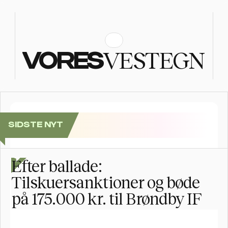
VESTEGN
VORES
SIDSTE NYT
Se billederne: Folkefest, da Postnord Rundt sluttede i
Efter ballade: 
Tilskuersanktioner og bøde 
på 175.000 kr. til Brøndby IF