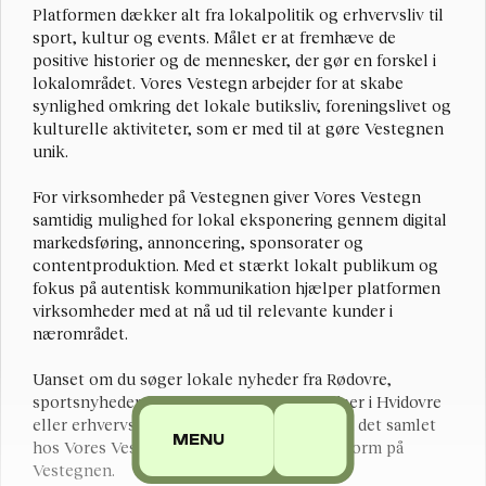
Platformen dækker alt fra lokalpolitik og erhvervsliv til 
sport, kultur og events. Målet er at fremhæve de 
positive historier og de mennesker, der gør en forskel i 
lokalområdet. Vores Vestegn arbejder for at skabe 
synlighed omkring det lokale butiksliv, foreningslivet og 
kulturelle aktiviteter, som er med til at gøre Vestegnen 
unik.
For virksomheder på Vestegnen giver Vores Vestegn 
samtidig mulighed for lokal eksponering gennem digital 
markedsføring, annoncering, sponsorater og 
contentproduktion. Med et stærkt lokalt publikum og 
fokus på autentisk kommunikation hjælper platformen 
virksomheder med at nå ud til relevante kunder i 
nærområdet.
Uanset om du søger lokale nyheder fra Rødovre, 
sportsnyheder fra Brøndby, kulturoplevelser i Hvidovre 
eller erhvervsnyt fra Albertslund, finder du det samlet 
MENU
hos Vores Vestegn – din lokale nyhedsplatform på 
Vestegnen.