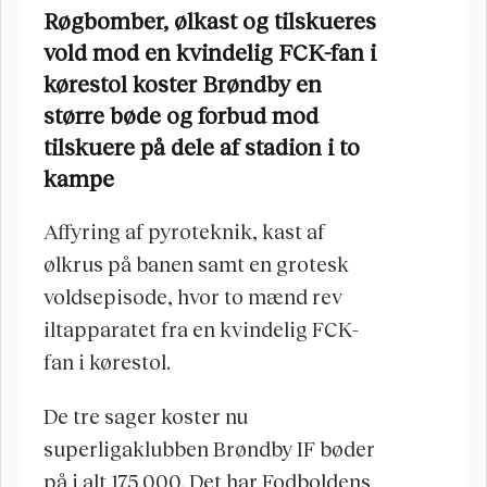
Røgbomber, ølkast og tilskueres 
vold mod en kvindelig FCK-fan i 
kørestol koster Brøndby en 
større bøde og forbud mod 
tilskuere på dele af stadion i to 
kampe
Affyring af pyroteknik, kast af 
ølkrus på banen samt en grotesk 
voldsepisode, hvor to mænd rev 
iltapparatet fra en kvindelig FCK-
fan i kørestol. 
De tre sager koster nu 
superligaklubben Brøndby IF bøder 
på i alt 175.000. Det har Fodboldens 